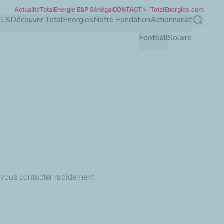
Actualité
TotalEnergie E&P Sénégal
CONTACT
TotalEnergies.com
ELS
Découvrir TotalEnergies
Notre Fondation
Actionnariat
Recherch
Football
Solaire
de vous contacter rapidement