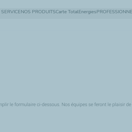
Aller
 SERVICE
NOS PRODUITS
Carte TotalEnergies
PROFESSIONN
au
contenu
principal
mplir le formulaire ci-dessous. Nos équipes se feront le plaisir 