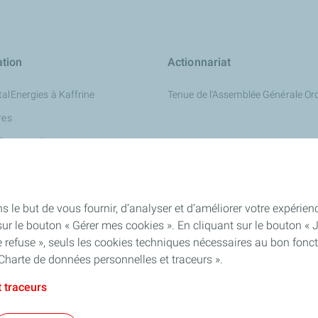
ation
Actionnariat
talEnergies à Kaffrine
Tenue de l'Assemblée Générale Ord
res
'intervention
ation Routière pour Enfants
s le but de vous fournir, d’analyser et d’améliorer votre expéri
ur le bouton « Gérer mes cookies ». En cliquant sur le bouton « 
 refuse », seuls les cookies techniques nécessaires au bon fonct
Charte de données personnelles et traceurs ».
 traceurs