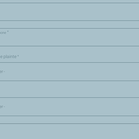
*
phone
e plainte
*
er -
er -