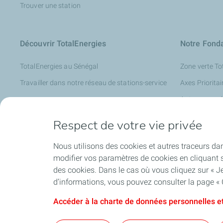
Trouver une station
Découvrir TotalEnergies
Notre Fond
TotalEnergies au Sénégal
Zone verte To
Travailler dans notre réseau de stations-service
Axes Prioritai
Autres axes d
Centre d'Educ
Respect de votre vie privée
(CERE)
Nous utilisons des cookies et autres traceurs dan
modifier vos paramètres de cookies en cliquant s
Solaire
des cookies. Dans le cas où vous cliquez sur « Je
d’informations, vous pouvez consulter la page « 
Accéder à la charte de données personnelles et