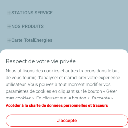
STATIONS SERVICE
NOS PRODUITS
Carte TotalEnergies
PROFESSIONNELS
Respect de votre vie privée
Découvrir TotalEnergies
Nous utilisons des cookies et autres traceurs dans le but
de vous fournir, d’analyser et d’améliorer votre expérience
Notre Fondation
utilisateur. Vous pouvez à tout moment modifier vos
paramètres de cookies en cliquant sur le bouton « Gérer
Actionnariat
mes cookies ». En cliquant sur le bouton « J’accepte »,
vous acceptez le dépôt de l’ensemble des cookies. Dans le
Accéder à la charte de données personnelles et traceurs
Football
cas où vous cliquez sur « Je refuse », seuls les cookies
techniques nécessaires au bon fonctionnement du site
J'accepte
Solaire
seront utilisés. Pour plus d’informations, vous pouvez