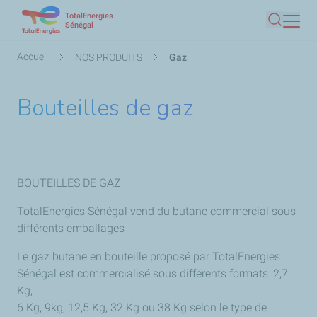
TotalEnergies
Aller
Sénégal
Recherc
au
contenu
Fil
Accueil
NOS PRODUITS
Gaz
principal
d'Ariane
Bouteilles de gaz
BOUTEILLES DE GAZ
TotalEnergies Sénégal vend du butane commercial sous
différents emballages
Le gaz butane en bouteille proposé par TotalEnergies
Sénégal est commercialisé sous différents formats :2,7
Kg,
6 Kg, 9kg, 12,5 Kg, 32 Kg ou 38 Kg selon le type de