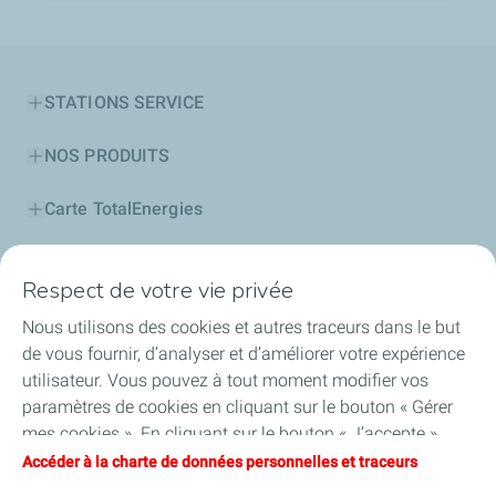
STATIONS SERVICE
NOS PRODUITS
Carte TotalEnergies
PROFESSIONNELS
Respect de votre vie privée
Découvrir TotalEnergies
Nous utilisons des cookies et autres traceurs dans le but
de vous fournir, d’analyser et d’améliorer votre expérience
Notre Fondation
utilisateur. Vous pouvez à tout moment modifier vos
paramètres de cookies en cliquant sur le bouton « Gérer
Actionnariat
mes cookies ». En cliquant sur le bouton « J’accepte »,
vous acceptez le dépôt de l’ensemble des cookies. Dans le
Accéder à la charte de données personnelles et traceurs
Football
cas où vous cliquez sur « Je refuse », seuls les cookies