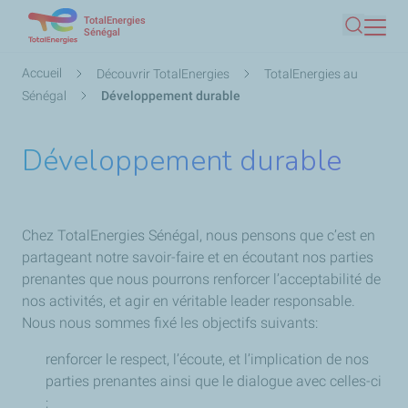
TotalEnergies
Aller
Sénégal
Recherc
au
contenu
Fil
Accueil
Découvrir TotalEnergies
TotalEnergies au
principal
d'Ariane
Sénégal
Développement durable
Développement durable
Chez TotalEnergies Sénégal, nous pensons que c’est en
partageant notre savoir-faire et en écoutant nos parties
prenantes que nous pourrons renforcer l’acceptabilité de
nos activités, et agir en véritable leader responsable.
Nous nous sommes fixé les objectifs suivants:
renforcer le respect, l’écoute, et l’implication de nos
parties prenantes ainsi que le dialogue avec celles-ci
;