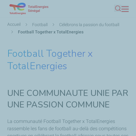
TotalEnergies
Aller
Sénégal
Recherc
au
contenu
Fil
Accueil
Football
Célébrons la passion du football
principal
d'Ariane
Football Together x TotalEnergies
Football Together x
TotalEnergies
UNE COMMUNAUTE UNIE PAR
UNE PASSION COMMUNE
La communauté Football Together x TotalEnergies
rassemble les fans de football au-delà des compétitions
sportives en célébrant le football africain sous toutes ses