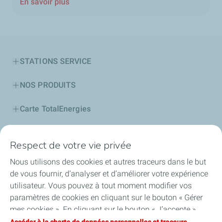
En savoir plus
STATIONS SERVICE
NOS PRODUITS
Carte TotalEnergies
PROFESSIONNELS
Respect de votre vie privée
Découvrir TotalEnergies
Nous utilisons des cookies et autres traceurs dans le but
de vous fournir, d’analyser et d’améliorer votre expérience
Notre Fondation
utilisateur. Vous pouvez à tout moment modifier vos
paramètres de cookies en cliquant sur le bouton « Gérer
Actionnariat
mes cookies ». En cliquant sur le bouton « J’accepte »,
vous acceptez le dépôt de l’ensemble des cookies. Dans le