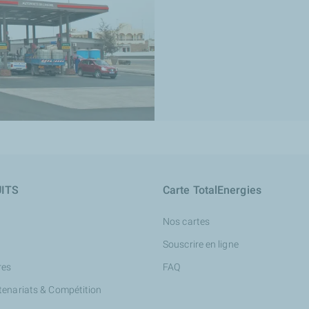
:
ment
issions polluantes
icules, même les plus intensifs
30 a obtenu des résultats dépassant les spécifications ACEA.
ITS
Carte TotalEnergies
Nos cartes
Souscrire en ligne
res
FAQ
tenariats & Compétition