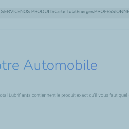
Aller
 SERVICE
NOS PRODUITS
Carte TotalEnergies
PROFESSIONN
au
contenu
principal
otre Automobile
 Lubrifiants contiennent le produit exact qu'il vous faut quel q