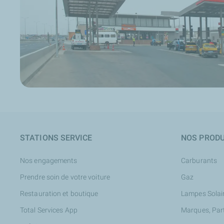
consommation de carburant.
Avantages directs pour vous
Meilleures performances des systèmes de post-traite
Réduction des coûts d'entretien de votre auto
Réduction de la consommation de carburant et des ém
Compatibilité avec tous les types d'utilisation des véh
Au-delà de la norme
Lors de tests d'usure, le lubrifiant QUARTZ INEO MC3 5W-
Découvrir notre gamme de produits
STATIONS SERVICE
NOS PRODU
Nos engagements
Carburants
Prendre soin de votre voiture
Gaz
Restauration et boutique
Lampes Solai
Total Services App
Marques, Par