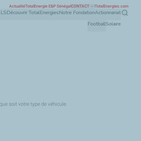
Actualité
TotalEnergie E&P Sénégal
CONTACT
TotalEnergies.com
ELS
Découvrir TotalEnergies
Notre Fondation
Actionnariat
Recherch
Football
Solaire
ue soit votre type de véhicule.