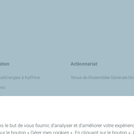
ation
Actionnariat
talEnergies à Kaffrine
Tenue de l'Assemblée Générale Ord
res
'intervention
ation Routière pour Enfants
s le but de vous fournir, d’analyser et d’améliorer votre expéri
ur le bouton « Gérer mes cookies ». En cliquant sur le bouton « 